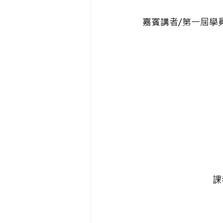
嘉賓講者/第一屆學員
課