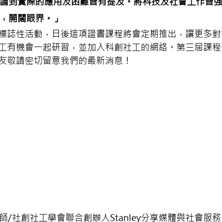
論到實際的應用及困難皆有提及。將科技及社會工作皆
，開闊眼界。」
標誌性活動，日後這項證書課程將會定期推出，讓更多對
工有機會一起研習，並加入科創社工的網絡。第三屆課程預
友敬請密切留意我們的最新消息！
師/社創社工學會聯合創辦人Stanley分享媒體與社會服