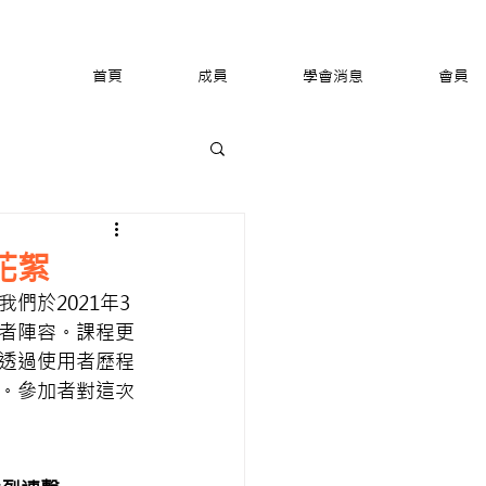
首頁
成員
學會消息
會員
花絮
們於2021年3
者陣容。課程更
透過使用者歷程
。參加者對這次