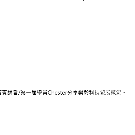
嘉賓講者/第一屆學員Chester分享樂齡科技發展概況。