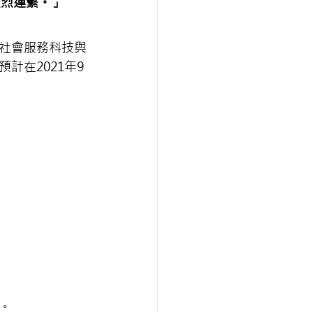
強烈連繫。」
社會服務科技與
計在2021年9
務。