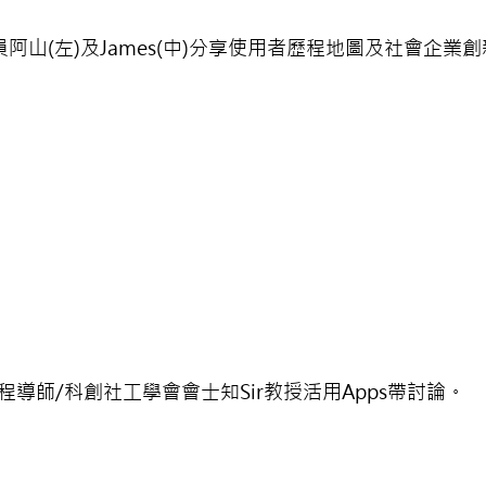
阿山(左)及James(中)分享使用者歷程地圖及社會企業
程導師/科創社工學會會士知Sir教授活用Apps帶討論。