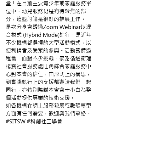
堂！在目前主要青少年或家庭服務單
位中，幼兒服務仍是有待聚焦的部
分，這些討論是很好的推展工作。
是次分享會透過Zoom Webinar以混
合模式 (Hybrid Mode)進行，是近年
不少機構都選擇的大型活動模式，以
便利講者及受眾的參與。活動籌備過
程當中面對不少挑戰。感謝循道衞理
楊震社會服務處旺角綜合家庭服務中
心對本會的信任，由形式上的構思，
到實踐執行上的支援都邀請我們一起
同行，亦特別鳴謝本會會士小白為整
個活動提供專業的技術支援。
如各機構在網上服務發展或數碼轉型
方面有任何需要，歡迎與我們聯絡。 
#SITSW
#科創社工學會