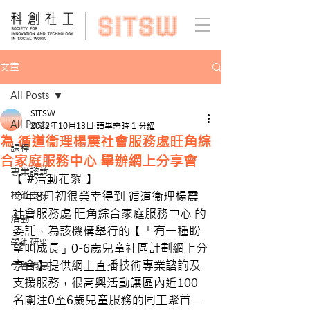
文章
All Posts
SITSW
All Posts
2022年10月13日
讀畢需時 1 分鐘
為 循道衞理楊震社會服務處旺角綜
課程
合家庭服務中心 舉辦網上分享會
專業諮詢
【 
#活動花絮
 】
技術支援
今年8月初很榮幸得到 
循道衞理楊震
社會服務處 旺角綜合家庭服務中心
 的
活動
委託，為該機構舉行的【「有一種盼
學術研究
望叫成長」0-6歲兒童社區計劃網上分
享會】提供網上直播技術專業諮詢及
學會消息
支援服務，很高興活動讓區內近100
名關注0至6歲兒童服務的同工聚首一