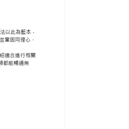
手法以此為藍本，
並鞏固同理心、
紹適合進行相關
帶領都能暢通無