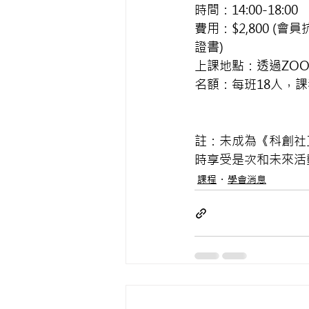
時間：14:00-18:00
費用：$2,800 (會
證書)
上課地點：透過ZO
名額：每班18人，
註：未成為《科創社
時享受是次和未來活
課程
學會消息