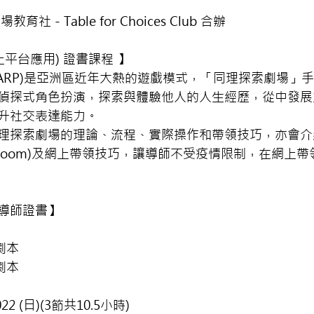
 - Table for Choices Club 合辦
上平台應用) 證書課程 】
LARP)是亞洲區近年大熱的遊戲模式，「同理探索劇場」
偵探式角色扮演，探索與體驗他人的人生經歷，從中發展
升社交表達能力。
理探索劇場的理論、流程、實際操作和帶領技巧，亦會介
如Zoom)及網上帶領技巧，讓導師不受疫情限制，在網上
導師證書】
劇本
劇本
022 (日)(3節共10.5小時)