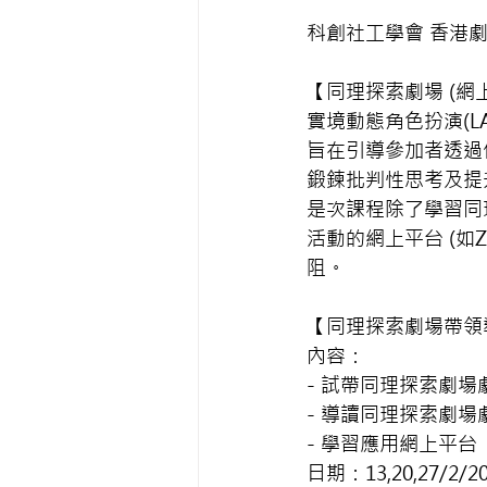
科創社工學會 香港劇場教育社
【同理探索劇場 (網
實境動態角色扮演(
旨在引導參加者透過
鍛鍊批判性思考及提
是次課程除了學習同
活動的網上平台 (
阻。
【同理探索劇場帶領
內容：
- 試帶同理探索劇場
- 導讀同理探索劇場
- 學習應用網上平台
日期：13,20,27/2/2