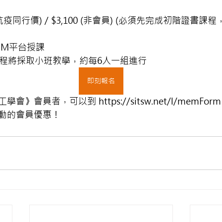
員抗疫同行價) / $3,100 (非會員) (必須先完成初階證書課
OM平台授課
課程將採取小班教學，約每6人一組進行
即刻報名
工學會》會員者，可以到 
https://sitsw.net/l/memForm
動的會員優惠！