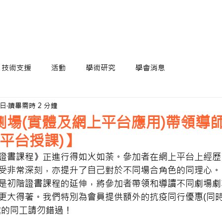
技術支援
活動
學術研究
學會消息
5日
讀畢需時 2 分鐘
劇場(實體及網上平台應用)帶領導
M平台授課)】
證書課程》正進行得如火如荼。參加者在網上平台上經歷
受非常深刻，亦提升了自己對於不同場合角色的同理心。
是初階證書課程的延伸，將參加者帶領和導讀不同劇場劇
更大得著。我們特別為會員提供額外的抗疫同行優惠(同
趣的同工請勿錯過！