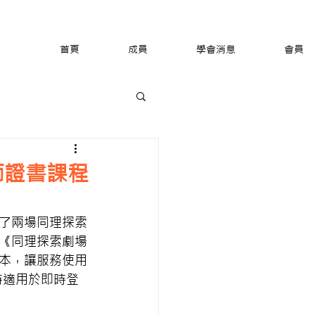
首頁
成員
學會消息
會員
師證書課程
了兩場同理探索
《同理探索劇場
本，讓服務使用
時適用於即時登