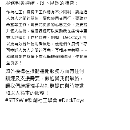
服務對象連結，以下是她的體會：
作為社工在疫情下工作總有不少限制，要拉近
人與人之間的關係、要與使用者同行、要建立
希望等工作，均要花更多的心思之外，更要提
升個人技術，這個課程可以幫助我在疫情中更
靈活地達到工作的目標，例如：Deck.toys 可
以更有效提升使用者反思，使他們在疫情下亦
可拉近人與人之間的互動，互相產生共鳴⋯⋯
感謝科創在疫情下有心舉辦這個課程，使我獲
益良多！
如各機構在推動遙距服務方面有任何
訓練及支援需要，歡迎與我們聯絡，
讓我們繼續攜手為社群提供與時並進
和以人為本的服務！
#SITSW
#科創社工學會
#DeckToys