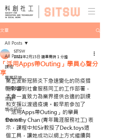
文章
All Posts
SITSW
All Posts
2022年2月15日
讀畢需時 1 分鐘
「活用Apps帶Outing」學員心聲分
課程
享
專業諮詢
第五波新冠肺炎下急速變化的防疫措
技術支援
施影響到社會服務同工的工作部署，
本會一直致力為業界提供合適的訓練
活動
和支援以渡過疫境。較早前參加了
學術研究
「活用Apps帶Outing」的學員
Dorothy Chan (青年職涯服務社工) 表
學會消息
示，課程中知Sir教授了Deck.toys這
個工具，讓她成功以網上方式繼續與